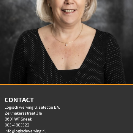
PETRA VENEMA - BACK OFFICE
Tel : 085-4883522
CONTACT
E-mail :
petra@logischwerving.nl
Logisch werving & selectie B.V.
Zeilmakersstraat 31a
8601 WT Sneek
085-4883522
info@logischwerving.nl