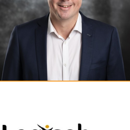
PIETER-JAN VENEMA - RECRUITMENT CONSULTANT
Supply Chain - Logistiek - Operations
Mobiel: 06-51028638
E-mail: p.j.venema@logischwerving.nl